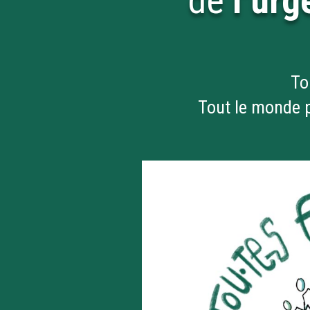
de
l’ur
To
Tout le monde p