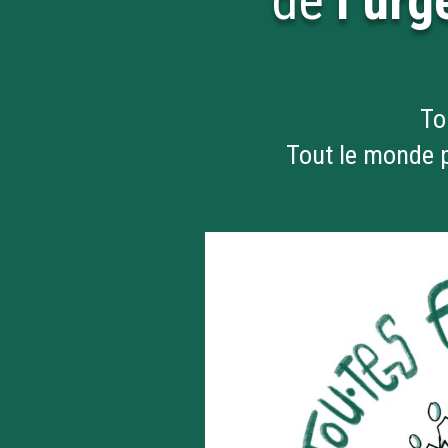
de
l’ur
To
Tout le monde p