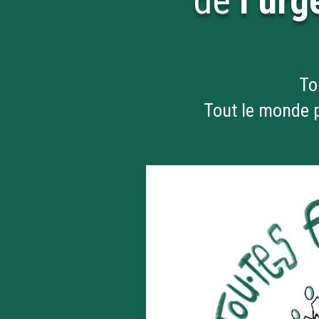
de
l’ur
To
Tout le monde p