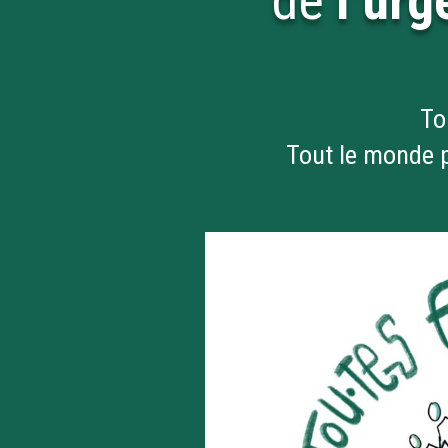
de
l’ur
To
Tout le monde p