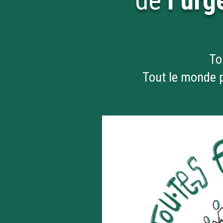
de
l’ur
To
Tout le monde p