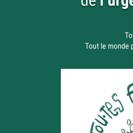
de
l’ur
To
Tout le monde p