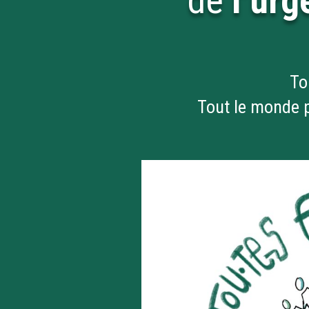
de
l’ur
To
Tout le monde p