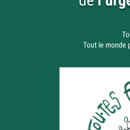
de
l’ur
To
Tout le monde p