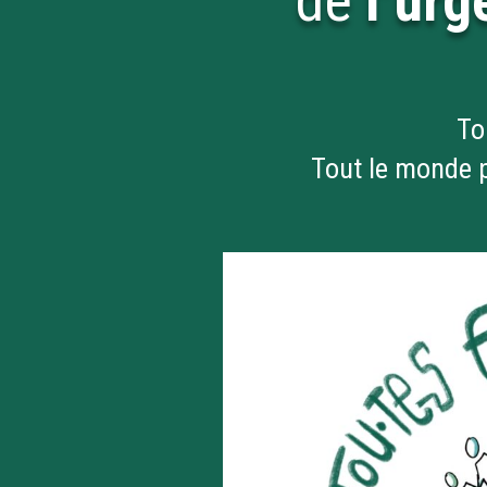
de
l’ur
To
Tout le monde p