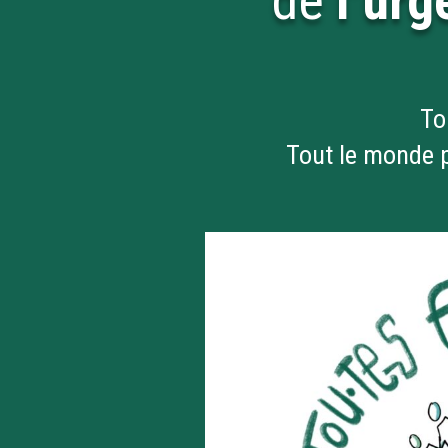
de
l’ur
To
Tout le monde p